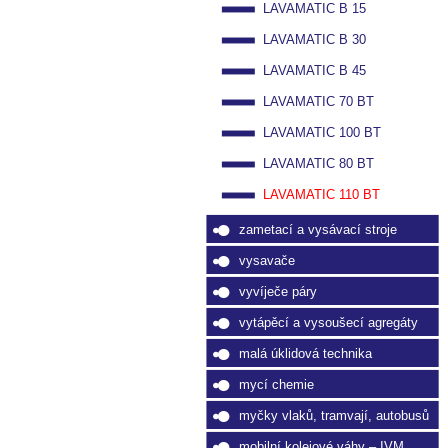
LAVAMATIC B 15
LAVAMATIC B 30
LAVAMATIC B 45
LAVAMATIC 70 BT
LAVAMATIC 100 BT
LAVAMATIC 80 BT
LAVAMATIC 110 BT
zametací a vysávací stroje
vysavače
vyvíječe páry
vytápěcí a vysoušecí agregáty
malá úklidová technika
mycí chemie
myčky vlaků, tramvají, autobusů
mobilní kolejové váhy – IVM