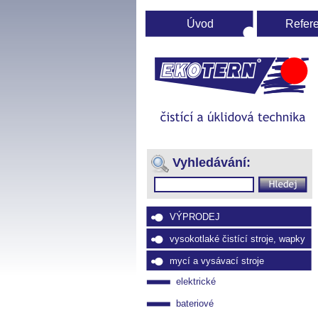
Úvod
Refer
Ú
st
(Přejít
na
Vyhledávání:
navigaci)
VÝPRODEJ
vysokotlaké čistící stroje, wapky
mycí a vysávací stroje
elektrické
bateriové