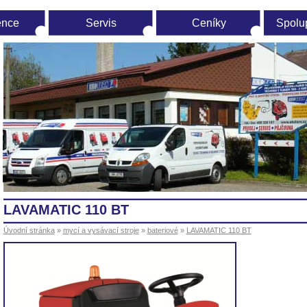
ence
Servis
Ceníky
Spolu
vodní
ránka
LAVAMATIC 110 BT
Úvodní stránka
»
mycí a vysávací stroje
»
bateriové
»
LAVAMATIC 110 BT