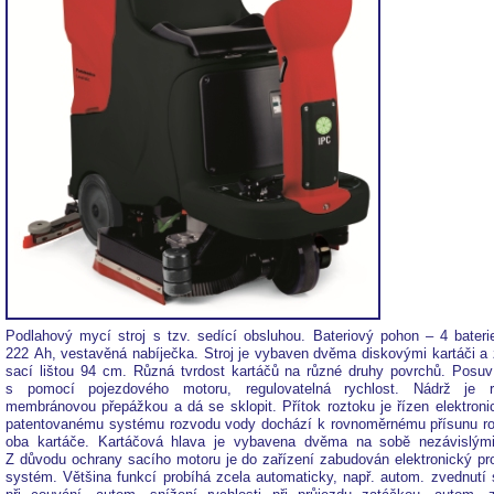
Podlahový mycí stroj s tzv. sedící obsluhou. Bateriový pohon – 4 bateri
222 Ah, vestavěná nabíječka. Stroj je vybaven dvěma diskovými kartáči a
sací lištou 94 cm. Různá tvrdost kartáčů na různé druhy povrchů. Posuv
s pomocí pojezdového motoru, regulovatelná rychlost. Nádrž je r
membránovou přepážkou a dá se sklopit. Přítok roztoku je řízen elektroni
patentovanému systému rozvodu vody dochází k rovnoměrnému přísunu ro
oba kartáče. Kartáčová hlava je vybavena dvěma na sobě nezávislými
Z důvodu ochrany sacího motoru je do zařízení zabudován elektronický pr
systém. Většina funkcí probíhá zcela automaticky, např. autom. zvednutí s