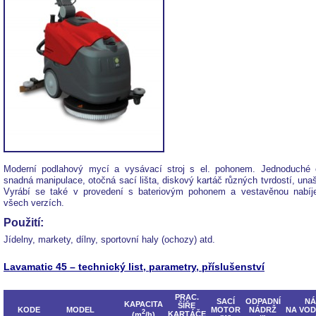
Moderní podlahový mycí a vysávací stroj s el. pohonem. Jednoduché o
snadná manipulace, otočná sací lišta, diskový kartáč různých tvrdostí, una
Vyrábí se také v provedení s bateriovým pohonem a vestavěnou nabíj
všech verzích.
Použití:
Jídelny, markety, dílny, sportovní haly (ochozy) atd.
Lavamatic 45 – technický list, parametry, příslušenství
PRAC.
SACÍ
ODPADNÍ
NÁ
KAPACITA
ŠÍŘE
KODE
MODEL
MOTOR
NÁDRŽ
NA VOD
2
KARTÁČE
(m
/h)