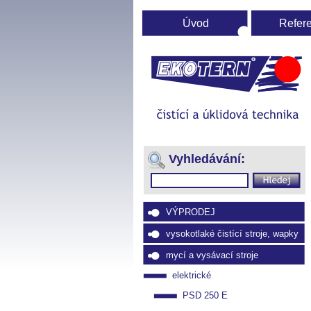
Úvod
Refer
Ú
st
(Přejít
na
Vyhledávání:
navigaci)
VÝPRODEJ
vysokotlaké čistící stroje, wapky
mycí a vysávací stroje
elektrické
PSD 250 E