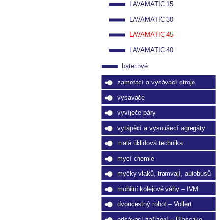
LAVAMATIC 15
LAVAMATIC 30
LAVAMATIC 45
LAVAMATIC 40
bateriové
zametací a vysávací stroje
vysavače
vyvíječe páry
vytápěcí a vysoušecí agregáty
malá úklidová technika
mycí chemie
myčky vlaků, tramvají, autobusů
mobilní kolejové váhy – IVM
dvoucestný robot – Vollert
odsávací zařízení – Blaschke