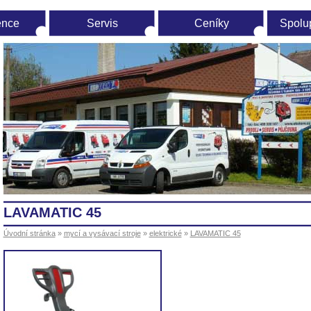
ence
Servis
Ceníky
Spolu
vodní
ránka
LAVAMATIC 45
Úvodní stránka
»
mycí a vysávací stroje
»
elektrické
»
LAVAMATIC 45