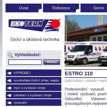
Úvod
Reference
Servis
Úvodní
stránka
(Přejít
na
Vyhledávání:
navigaci)
ESTRO 110
VÝPRODEJ
vysokotlaké čistící stroje, wapky
Úvodní stránka
»
vysavače
»
praní 
mycí a vysávací stroje
Profesionální vysava
i mokré vysávání, pran
zametací a vysávací stroje
čalounění. Vybave
vysavače
dvoustupňovým motorem,