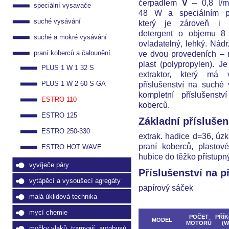
čerpadlem
V
– 0,8 l/mi
speciální vysavače
48 W a speciálním p
suché vysávání
který je zároveň i 
detergent o objemu 8
suché a mokré vysávání
ovladatelný, lehký. Nádr
ve dvou provedeních – 
praní koberců a čalounění
plast (polypropylen). Je
PLUS 1 W 1 32 S
extraktor, který má 
příslušenství na suché
PLUS 1 W 2 60 S GA
kompletní příslušenstv
ESTRO 110
koberců.
ESTRO 125
Základní příslušen
ESTRO 250-330
extrak. hadice d=36, úz
praní koberců, plastov
ESTRO HOT WAVE
hubice do těžko přístupný
vyvíječe páry
Příslušenství na p
vytápěcí a vysoušecí agregáty
papírový sáček
malá úklidová technika
mycí chemie
POČET
PŘÍ
MODEL
MOTORŮ
(W
myčky vlaků, tramvají, autobusů