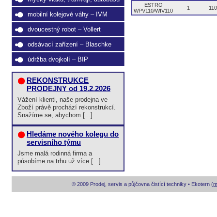
ESTRO
1
11
WPV110/WIV110
mobilní kolejové váhy – IVM
dvoucestný robot – Vollert
odsávací zařízení – Blaschke
údržba dvojkolí – BIP
REKONSTRUKCE
PRODEJNY od 19.2.2026
Vážení klienti, naše prodejna ve
Zboží právě prochází rekonstrukcí.
Snažíme se, abychom [...]
Hledáme nového kolegu do
servisního týmu
Jsme malá rodinná firma a
působíme na trhu už více [...]
© 2009 Prodej, servis a půjčovna čistící techniky • Ekotern (
m