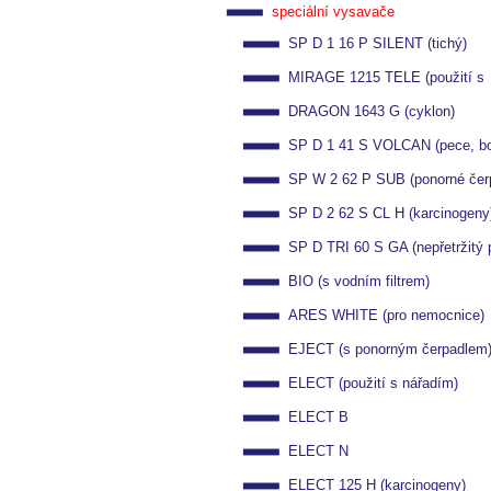
speciální vysavače
SP D 1 16 P SILENT (tichý)
MIRAGE 1215 TELE (použití s
DRAGON 1643 G (cyklon)
nářadím)
SP D 1 41 S VOLCAN (pece, boi
SP W 2 62 P SUB (ponorné čer
SP D 2 62 S CL H (karcinogeny
SP D TRI 60 S GA (nepřetržitý 
BIO (s vodním filtrem)
ARES WHITE (pro nemocnice)
EJECT (s ponorným čerpadlem
ELECT (použití s nářadím)
ELECT B
ELECT N
ELECT 125 H (karcinogeny)