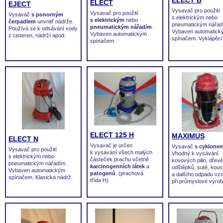
ELECT B
ELECT
EJECT
Vysavač pro použití
Vysavač pro použití
Vysavač
s ponorným
s elektrickým nebo
s elektrickým
nebo
čerpadlem
unvnitř nádrže.
pneumatickým nářad
pneumatickým nářadím
.
Používá se k odsávání vody
Vybaven automatick
Vybaven automatickým
z cisteren, nádrží apod.
spínačem. Vyklápěcí
spínačem.
ELECT 125 H
MAXIMUS
ELECT N
Vysavač je určen
Vysavač
s cyklone
Vysavač pro použití
k vysávání všech malých
Vhodný k vysávání
s elektrickým nebo
částeček prachu včetně
kovových pilin, dřev
pneumatickým nářadím.
karcinogenních látek
a
odštěpků, sutě, kous
Vybaven automatickým
patogenů
. (prachová
a dalšího odpadu vzn
spínačem. Klasická nádrž.
třída H)
při průmyslové výrob