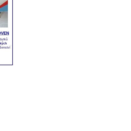
OVEN
bytků
ckých
ušenství