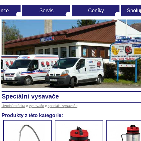
ence
Servis
Ceníky
Spolu
vodní
ránka
speciální vysavače
Úvodní stránka
»
vysavače
»
speciální vysavače
Produkty z této kategorie: