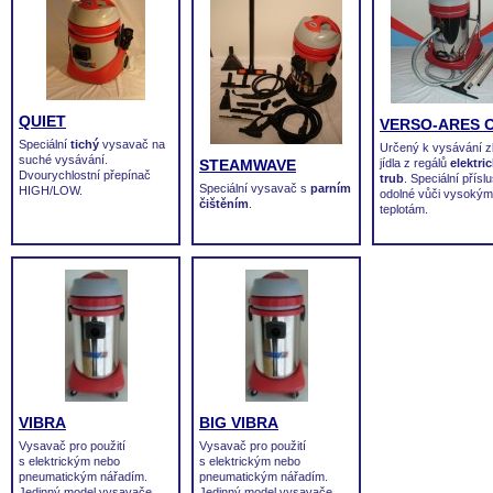
QUIET
VERSO-ARES 
Speciální
tichý
vysavač na
Určený k vysávání z
suché vysávání.
jídla z regálů
elektri
STEAMWAVE
Dvourychlostní přepínač
trub
. Speciální přísl
Speciální vysavač s
parním
HIGH/LOW.
odolné vůči vysokým
čištěním
.
teplotám.
VIBRA
BIG VIBRA
Vysavač pro použití
Vysavač pro použití
s elektrickým nebo
s elektrickým nebo
pneumatickým nářadím.
pneumatickým nářadím.
Jedinný model vysavače
Jedinný model vysavače