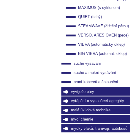
MAXIMUS (s cyklonem)
QUIET (tichý)
STEAMWAVE (čištění párou)
VERSO, ARES OVEN (pece)
VIBRA (automatický oklep)
BIG VIBRA (automat. oklep)
suché vysávání
suché a mokré vysávání
praní koberců a čalounění
vyvíječe páry
vytápěcí a vysoušecí agregáty
malá úklidová technika
mycí chemie
myčky vlaků, tramvají, autobusů