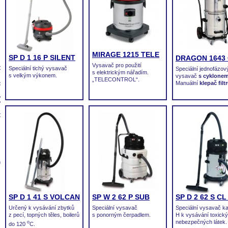
MIRAGE 1215 TELE
SP D 1 16 P SILENT
DRAGON 1643
Vysavač pro použití
lery)
Speciální tichý vysavač
Speciální jednofázov
s elektrickým nářadím.
s velkým výkonem.
vysavač
s cyklone
„TELECONTROL“.
padlo)
Manuální
klepač filt
)
provoz)
)
SP D 1 41 S VOLCAN
SP W 2 62 P SUB
SP D 2 62 S CL
Určený k vysávání zbytků
Speciální vysavač
Speciální vysavač ka
z pecí, topných těles, boilerů
s ponorným čerpadlem.
H k vysávání toxick
nebezpečných látek.
o
do 120
C.