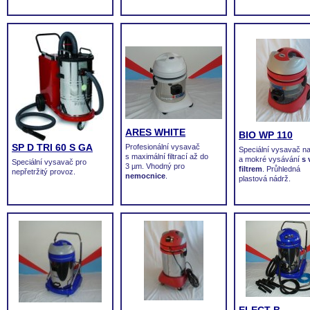
ARES WHITE
BIO WP 110
SP D TRI 60 S GA
Profesionální vysavač
Speciální vysavač n
s maximální filtrací až do
a mokré vysávání
s
Speciální vysavač pro
3 µm. Vhodný pro
filtrem
. Průhledná
nepřetržitý provoz.
nemocnice
.
plastová nádrž.