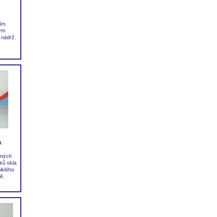
ím.
ým
 nádrž.
m
.
ěných
ků skla
iklého
ě.