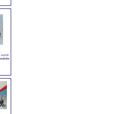
a suché
 vodním