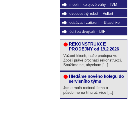
mobilní kolejové váhy – IVM
dvoucestný robot – Vollert
odsávací zařízení – Blaschke
údržba dvojkolí – BIP
REKONSTRUKCE
PRODEJNY od 19.2.2026
Vážení klienti, naše prodejna ve
Zboží právě prochází rekonstrukcí.
Snažíme se, abychom [...]
Hledáme nového kolegu do
servisního týmu
Jsme malá rodinná firma a
působíme na trhu už více [...]