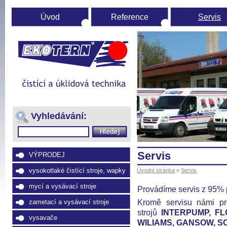
Úvod
Reference
Servis
Úvodní
stránka
(Přejít
na
Vyhledávání:
navigaci)
Servis
VÝPRODEJ
vysokotlaké čistící stroje, wapky
Úvodní stránka
»
Servis
mycí a vysávací stroje
Provádíme servis z 95% 
Kromě servisu námi pr
zametací a vysávací stroje
strojů
INTERPUMP, FL
vysavače
WILIAMS, GANSOW, S