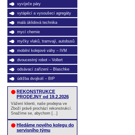
vyvíječe páry
vytápěcí a vysoušecí agregáty
malá úklidová technika
mycí chemie
myčky vlaků, tramvají, autobusů
mobilní kolejové váhy – IVM
dvoucestný robot – Vollert
odsávací zařízení – Blaschke
údržba dvojkolí – BIP
REKONSTRUKCE
PRODEJNY od 19.2.2026
Vážení klienti, naše prodejna ve
Zboží právě prochází rekonstrukcí.
Snažíme se, abychom [...]
Hledáme nového kolegu do
servisního týmu