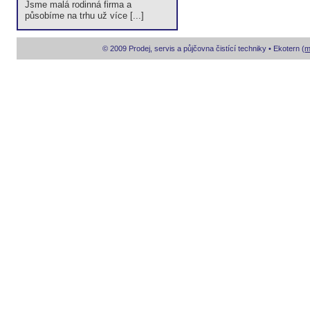
Jsme malá rodinná firma a
působíme na trhu už více [...]
© 2009 Prodej, servis a půjčovna čistící techniky • Ekotern (
m