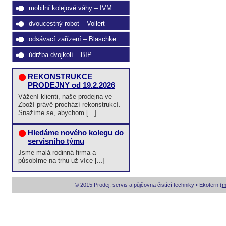
mobilní kolejové váhy – IVM
dvoucestný robot – Vollert
odsávací zařízení – Blaschke
údržba dvojkolí – BIP
REKONSTRUKCE
PRODEJNY od 19.2.2026
Vážení klienti, naše prodejna ve
Zboží právě prochází rekonstrukcí.
Snažíme se, abychom [...]
Hledáme nového kolegu do
servisního týmu
Jsme malá rodinná firma a
působíme na trhu už více [...]
© 2015 Prodej, servis a půjčovna čistící techniky • Ekotern (
m