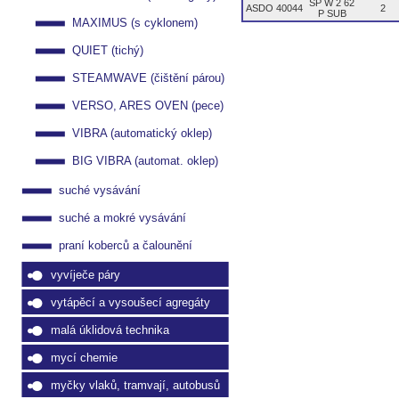
SP W 2 62
ASDO 40044
2
P SUB
MAXIMUS (s cyklonem)
QUIET (tichý)
STEAMWAVE (čištění párou)
VERSO, ARES OVEN (pece)
VIBRA (automatický oklep)
BIG VIBRA (automat. oklep)
suché vysávání
suché a mokré vysávání
praní koberců a čalounění
vyvíječe páry
vytápěcí a vysoušecí agregáty
malá úklidová technika
mycí chemie
myčky vlaků, tramvají, autobusů