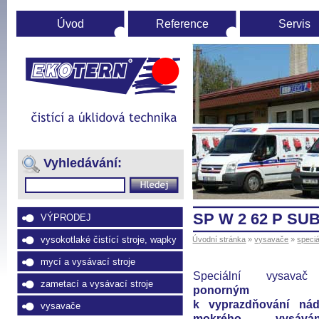
Úvod
Reference
Servis
Úvodní
stránka
(Přejít
na
Vyhledávání:
navigaci)
SP W 2 62 P SUB
VÝPRODEJ
vysokotlaké čistící stroje, wapky
Úvodní stránka
»
vysavače
»
speci
mycí a vysávací stroje
Speciální vysavač
zametací a vysávací stroje
ponorným če
k vyprazdňování ná
vysavače
mokrého vysáván