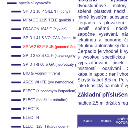
speciální vysavače
dvoustupňové motory
sběrná plastová nádrž
SP D 1 16 P SILENT (tichý)
mírně kyselým substan
MIRAGE 1215 TELE (použití s
čerpadlo s plovákem 
uvnitř sběrné nádrž
DRAGON 1643 G (cyklon)
nářadím)
započne vysávání, ná
SP D 1 41 S VOLCAN (pece, boilery)
tekutinou a ponorné če
tekutinu automaticky do e
SP W 2 62 P SUB (ponorné čerpadlo)
Čerpadlo je vhodné k v
SP D 2 62 S CL H (karcinogeny)
s vysokou specifickou
vyprazdňování jímek,
SP D TRI 60 S GA (nepřetržitý provoz)
místností, odsávání z
BIO (s vodním filtrem)
kapalin apod.; není vho
Skrytý kabel 8,5 m. Po 
ARES WHITE (pro nemocnice)
jako klasický na mokré v
EJECT (s ponorným čerpadlem)
Základní příslušen
ELECT (použití s nářadím)
hadice 2,5 m, držák s re
ELECT B
ELECT N
POČE
KODE
MODEL
MOTOR
ELECT 125 H (karcinogeny)