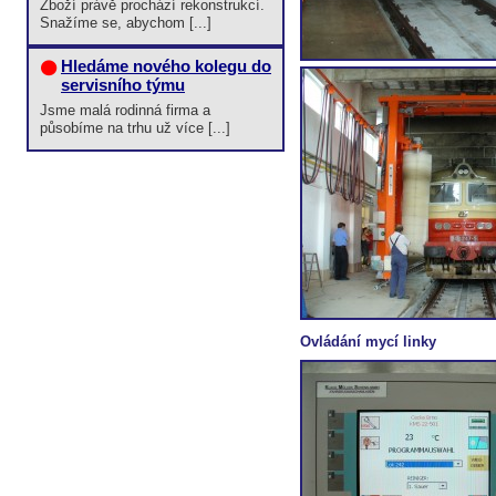
Zboží právě prochází rekonstrukcí.
Snažíme se, abychom [...]
Hledáme nového kolegu do
servisního týmu
Jsme malá rodinná firma a
působíme na trhu už více [...]
Ovládání mycí linky