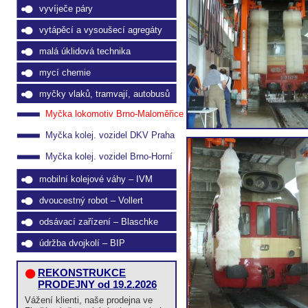
vyvíječe páry
vytápěcí a vysoušecí agregáty
malá úklidová technika
mycí chemie
myčky vlaků, tramvají, autobusů
Myčka lokomotiv Brno-Maloměřice
Myčka kolej. vozidel DKV Praha
Myčka kolej. vozidel Brno-Horní
Heršpice
mobilní kolejové váhy – IVM
dvoucestný robot – Vollert
odsávací zařízení – Blaschke
údržba dvojkolí – BIP
REKONSTRUKCE
PRODEJNY od 19.2.2026
Vážení klienti, naše prodejna ve