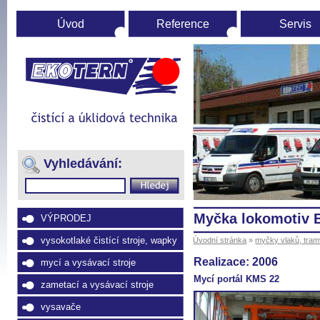
Úvod
Reference
Servis
Úvodní
stránka
(Přejít
na
Vyhledávání:
navigaci)
Myčka lokomotiv
VÝPRODEJ
vysokotlaké čistící stroje, wapky
Úvodní stránka
»
myčky vlaků, tram
Realizace: 2006
mycí a vysávací stroje
Mycí portál KMS 22
zametací a vysávací stroje
vysavače