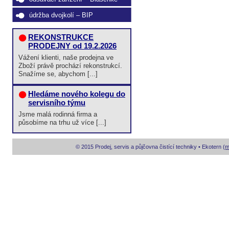
údržba dvojkolí – BIP
REKONSTRUKCE
PRODEJNY od 19.2.2026
Vážení klienti, naše prodejna ve
Zboží právě prochází rekonstrukcí.
Snažíme se, abychom [...]
Hledáme nového kolegu do
servisního týmu
Jsme malá rodinná firma a
působíme na trhu už více [...]
© 2015 Prodej, servis a půjčovna čistící techniky • Ekotern (
m