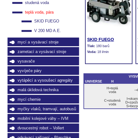
studená voda
teplá voda, pára
SKID FUEGO
V 200 MD A.E.
SKID FUEGO
mycí a vysávací stroje
Tlak:
180 barů
zametací a vysávací stroje
Voda:
18 l/min
vysavače
vyvíječe páry
VYSV
vytápěcí a vysoušecí agregáty
UNIVERSE
H
H=teplá
malá úklidová technika
-=
voda
I=okamž
mycí chemie
C=studená
D=zpožd
voda
S=bezpe
myčky vlaků, tramvají, autobusů
mobilní kolejové váhy – IVM
dvoucestný robot – Vollert
odsávací zařízení – Blaschke