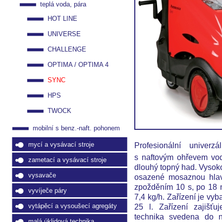
teplá voda, pára
HOT LINE
UNIVERSE
CHALLENGE
OPTIMA / OPTIMA 4
SYNC
HPS
TWOCK
mobilní s benz.-naft. pohonem
Profesionální univerz
mycí a vysávací stroje
s naftovým ohřevem v
zametací a vysávací stroje
dlouhý topný had. Vysok
vysavače
osazené mosaznou hlavo
zpožděním 10 s, po 18 m
vyvíječe páry
7,4 kg/h. Zařízení je vyb
25 l. Zařízení zajišťu
vytápěcí a vysoušecí agregáty
technika svedena do n
malá úklidová technika