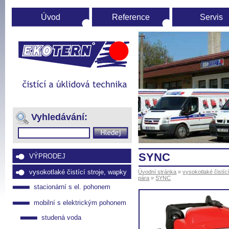
Úvod
Reference
Servis
Úvodní
stránka
(Přejít
na
Vyhledávání:
navigaci)
SYNC
VÝPRODEJ
vysokotlaké čistící stroje, wapky
Úvodní stránka
»
vysokotlaké čistíc
pára
»
SYNC
stacionární s el. pohonem
mobilní s elektrickým pohonem
studená voda