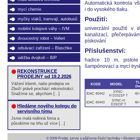
Automatická kontrola vš
i do vysokého tlaku.
mycí chemie
Použití:
myčky vlaků, tramvají, autobusů
univerzální použití v 
mobilní kolejové váhy – IVM
kanalizací, přečerpáván
dvoucestný robot – Vollert
pískování
odsávací zařízení – Blaschke
Příslušenství:
údržba dvojkolí – BIP
hadice 10 m, pistol
šampónovací a mycí trys
REKONSTRUKCE
PRODEJNY od 19.2.2026
T
Vážení klienti, naše prodejna ve
KODE
MODEL
(b
Zboží právě prochází rekonstrukcí.
SYNC-
Snažíme se, abychom [...]
IDAC 40442
40
H D1521P T
SYNC-H
IDAC 40443
40
D1921P T
Hledáme nového kolegu do
servisního týmu
Jsme malá rodinná firma a
působíme na trhu už více [...]
© 2009 Prodej, servis a půjčovna čistící techniky • Ekotern (
m