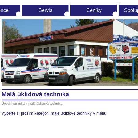
ence
Servis
Ceníky
Spolu
vodní
ránka
malá úklidová technika
Úvodní stránka
»
malá úklidová technika
Vyberte si prosím kategorii malé úklidové techniky v menu