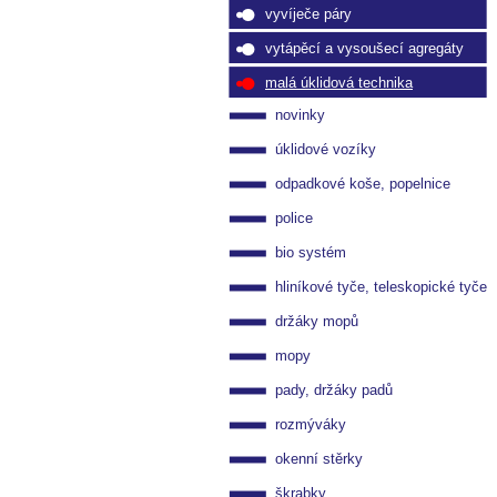
vyvíječe páry
vytápěcí a vysoušecí agregáty
malá úklidová technika
novinky
úklidové vozíky
odpadkové koše, popelnice
police
bio systém
hliníkové tyče, teleskopické tyče
držáky mopů
mopy
pady, držáky padů
rozmýváky
okenní stěrky
škrabky