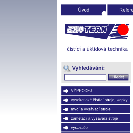
Úvod
Refer
Ú
st
(Přejít
na
Vyhledávání:
navigaci)
VÝPRODEJ
vysokotlaké čistící stroje, wapky
mycí a vysávací stroje
zametací a vysávací stroje
vysavače