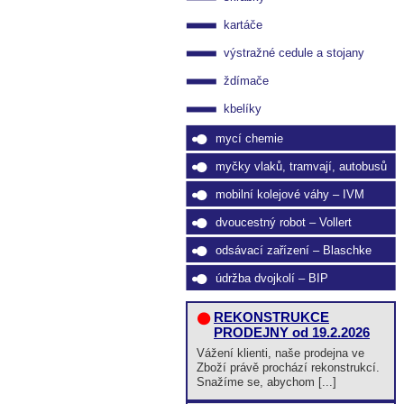
kartáče
výstražné cedule a stojany
ždímače
kbelíky
mycí chemie
myčky vlaků, tramvají, autobusů
mobilní kolejové váhy – IVM
dvoucestný robot – Vollert
odsávací zařízení – Blaschke
údržba dvojkolí – BIP
REKONSTRUKCE
PRODEJNY od 19.2.2026
Vážení klienti, naše prodejna ve
Zboží právě prochází rekonstrukcí.
Snažíme se, abychom [...]