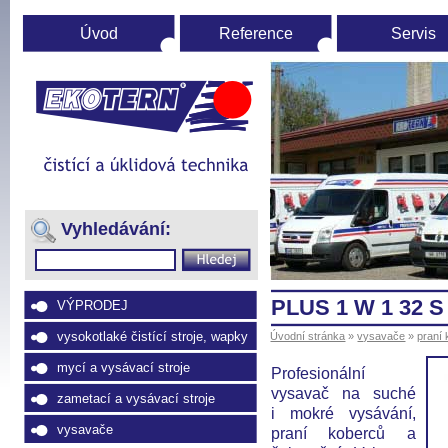
Úvod
Reference
Servis
Úvodní
stránka
(Přejít
na
Vyhledávání:
navigaci)
PLUS 1 W 1 32 S
VÝPRODEJ
vysokotlaké čistící stroje, wapky
Úvodní stránka
»
vysavače
»
praní 
mycí a vysávací stroje
Profesionální
vysavač na suché
zametací a vysávací stroje
i mokré vysávání,
vysavače
praní koberců a