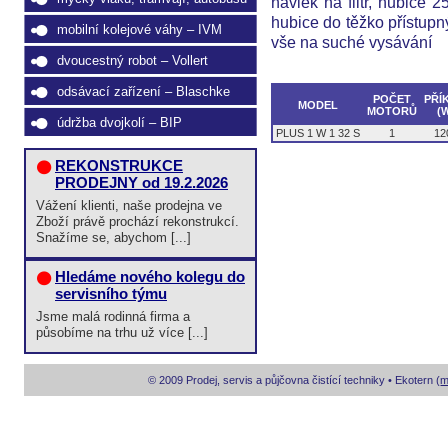
návlek na filtr, hubice
hubice do těžko přístupný
mobilní kolejové váhy – IVM
vše na suché vysávání
dvoucestný robot – Vollert
odsávací zařízení – Blaschke
POČET
PŘÍ
MODEL
MOTORŮ
(
údržba dvojkolí – BIP
PLUS 1 W 1 32 S
1
12
REKONSTRUKCE
PRODEJNY od 19.2.2026
Vážení klienti, naše prodejna ve
Zboží právě prochází rekonstrukcí.
Snažíme se, abychom [...]
Hledáme nového kolegu do
servisního týmu
Jsme malá rodinná firma a
působíme na trhu už více [...]
© 2009 Prodej, servis a půjčovna čistící techniky • Ekotern (
m