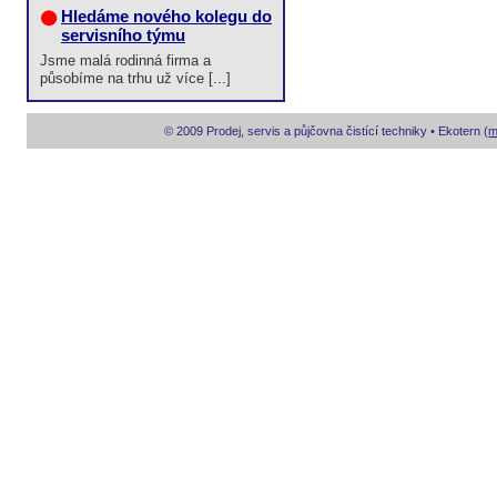
Hledáme nového kolegu do
servisního týmu
Jsme malá rodinná firma a
působíme na trhu už více [...]
© 2009 Prodej, servis a půjčovna čistící techniky • Ekotern (
m