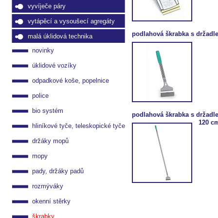
vyvíječe páry
vytápěcí a vysoušecí agregáty
podlahová škrabka s držadl
malá úklidová technika
novinky
úklidové vozíky
odpadkové koše, popelnice
police
bio systém
podlahová škrabka s držadl
120 c
hliníkové tyče, teleskopické tyče
držáky mopů
mopy
pady, držáky padů
rozmýváky
okenní stěrky
škrabky