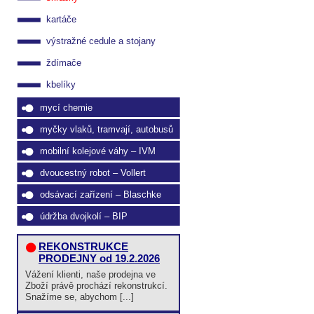
kartáče
výstražné cedule a stojany
ždímače
kbelíky
mycí chemie
myčky vlaků, tramvají, autobusů
mobilní kolejové váhy – IVM
dvoucestný robot – Vollert
odsávací zařízení – Blaschke
údržba dvojkolí – BIP
REKONSTRUKCE
PRODEJNY od 19.2.2026
Vážení klienti, naše prodejna ve
Zboží právě prochází rekonstrukcí.
Snažíme se, abychom [...]