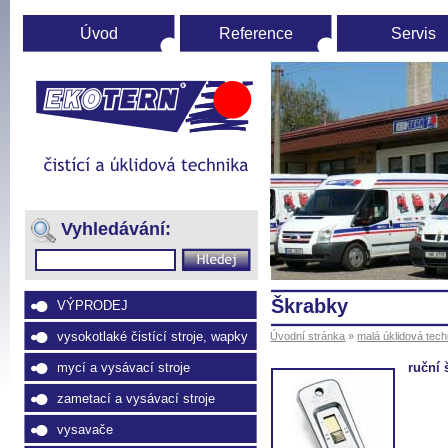
Úvod
Reference
Servis
Úvodní
stránka
(Přejít
na
Vyhledávání:
navigaci)
škrabky
VÝPRODEJ
vysokotlaké čistící stroje, wapky
Úvodní stránka
»
malá úklidová tech
ruční 
mycí a vysávací stroje
zametací a vysávací stroje
vysavače