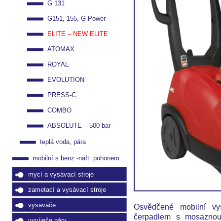
G 131
G151, 155, G Power
ELITE – NEW ELITE
ATOMAX
ROYAL
EVOLUTION
PRESS-C
COMBO
ABSOLUTE – 500 bar
teplá voda, pára
mobilní s benz.-naft. pohonem
mycí a vysávací stroje
zametací a vysávací stroje
vysavače
Osvědčené mobilní vys
čerpadlem s mosaznou 
vyvíječe páry