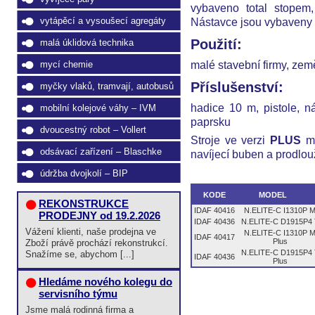
vybaveno total stopem,
Nástavce jsou vybaveny 
vytápěcí a vysoušecí agregáty
Použití:
malá úklidová technika
malé stavební firmy, zem
mycí chemie
Příslušenství:
myčky vlaků, tramvají, autobusů
hadice 10 m, pistole, n
mobilní kolejové váhy – IVM
paprsku
dvoucestný robot – Vollert
Stroje ve verzi
PLUS
ma
odsávací zařízení – Blaschke
navíjecí buben a prodlo
údržba dvojkolí – BIP
KODE
MODEL
REKONSTRUKCE
IDAF 40416
N.ELITE-C I1310P 
PRODEJNY od 19.2.2026
IDAF 40436
N.ELITE-C D1915P4
Vážení klienti, naše prodejna ve
N.ELITE-C I1310P 
IDAF 40417
Plus
Zboží právě prochází rekonstrukcí.
N.ELITE-C D1915P4
Snažíme se, abychom [...]
IDAF 40436
Plus
Hledáme nového kolegu do
servisního týmu
Jsme malá rodinná firma a