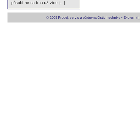
působíme na trhu už více [...]
© 2009 Prodej, servis a půjčovna čistící techniky • Ekotern (
m