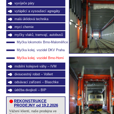
vyvíječe páry
vytápěcí a vysoušecí agregáty
malá úklidová technika
mycí chemie
myčky vlaků, tramvají, autobusů
Myčka lokomotiv Brno-Maloměřice
Myčka kolej. vozidel DKV Praha
Myčka kolej. vozidel Brno-Horní
Heršpice
mobilní kolejové váhy – IVM
dvoucestný robot – Vollert
odsávací zařízení – Blaschke
údržba dvojkolí – BIP
REKONSTRUKCE
PRODEJNY od 19.2.2026
Vážení klienti, naše prodejna ve