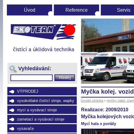
Úvod
Reference
Servis
Úvodní
stránka
(Přejít
na
Vyhledávání:
navigaci)
Myčka kolej. voz
VÝPRODEJ
vysokotlaké čistící stroje, wapky
Úvodní stránka
»
myčky vlaků, tram
Realizace: 2009/2010
mycí a vysávací stroje
Myčka kolejových vozi
zametací a vysávací stroje
Mycí hala s portály
vysavače