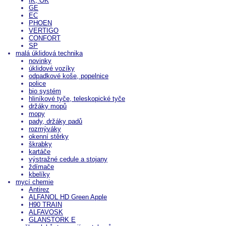
IK, OK
GE
EC
PHOEN
VERTIGO
CONFORT
SP
malá úklidová technika
novinky
úklidové vozíky
odpadkové koše, popelnice
police
bio systém
hliníkové tyče, teleskopické tyče
držáky mopů
mopy
pady, držáky padů
rozmýváky
okenní stěrky
škrabky
kartáče
výstražné cedule a stojany
ždímače
kbelíky
mycí chemie
Antirez
ALFANOL HD Green Apple
H90 TRAIN
ALFAVOSK
GLANSTORK E