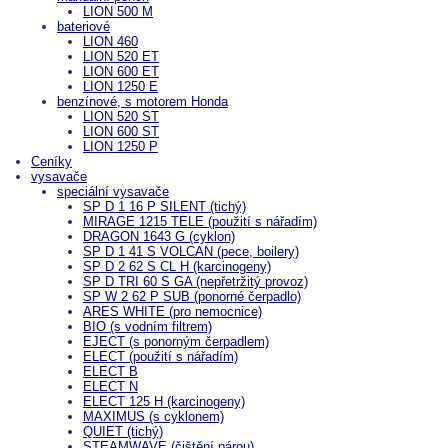
LION 500 M
bateriové
LION 460
LION 520 ET
LION 600 ET
LION 1250 E
benzínové, s motorem Honda
LION 520 ST
LION 600 ST
LION 1250 P
Ceníky
vysavače
speciální vysavače
SP D 1 16 P SILENT (tichý)
MIRAGE 1215 TELE (použití s nářadím)
DRAGON 1643 G (cyklon)
SP D 1 41 S VOLCAN (pece, boilery)
SP D 2 62 S CL H (karcinogeny)
SP D TRI 60 S GA (nepřetržitý provoz)
SP W 2 62 P SUB (ponorné čerpadlo)
ARES WHITE (pro nemocnice)
BIO (s vodním filtrem)
EJECT (s ponorným čerpadlem)
ELECT (použití s nářadím)
ELECT B
ELECT N
ELECT 125 H (karcinogeny)
MAXIMUS (s cyklonem)
QUIET (tichý)
STEAMWAVE (čištění párou)