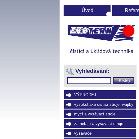
Úvod
Refer
Ú
st
(Přejít
na
Vyhledávání:
navigaci)
VÝPRODEJ
vysokotlaké čistící stroje, wapky
mycí a vysávací stroje
zametací a vysávací stroje
vysavače