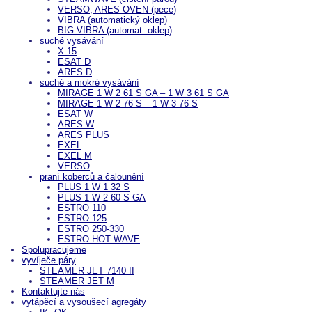
VERSO, ARES OVEN (pece)
VIBRA (automatický oklep)
BIG VIBRA (automat. oklep)
suché vysávání
X 15
ESAT D
ARES D
suché a mokré vysávání
MIRAGE 1 W 2 61 S GA – 1 W 3 61 S GA
MIRAGE 1 W 2 76 S – 1 W 3 76 S
ESAT W
ARES W
ARES PLUS
EXEL
EXEL M
VERSO
praní koberců a čalounění
PLUS 1 W 1 32 S
PLUS 1 W 2 60 S GA
ESTRO 110
ESTRO 125
ESTRO 250-330
ESTRO HOT WAVE
Spolupracujeme
vyvíječe páry
STEAMER JET 7140 II
STEAMER JET M
Kontaktujte nás
vytápěcí a vysoušecí agregáty