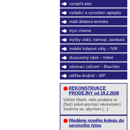
vyvíječe páry
vytápěcí a vysoušecí agregáty
malá úklidová technika
mycí chemie
myčky vlaků, tramvají, autobusů
mobilní kolejové váhy – IVM
dvoucestný robot – Vollert
odsávací zařízení – Blaschke
údržba dvojkolí – BIP
REKONSTRUKCE
PRODEJNY od 19.2.2026
Vážení klienti, naše prodejna ve
Zboží právě prochází rekonstrukcí.
Snažíme se, abychom [...]
Hledáme nového kolegu do
servisního týmu