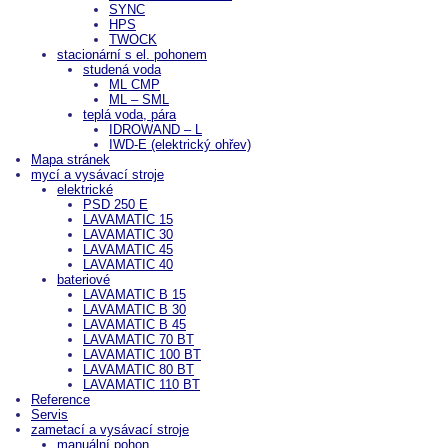
SYNC
HPS
TWOCK
stacionární s el. pohonem
studená voda
ML CMP
ML – SML
teplá voda, pára
IDROWAND – L
IWD-E (elektrický ohřev)
Mapa stránek
mycí a vysávací stroje
elektrické
PSD 250 E
LAVAMATIC 15
LAVAMATIC 30
LAVAMATIC 45
LAVAMATIC 40
bateriové
LAVAMATIC B 15
LAVAMATIC B 30
LAVAMATIC B 45
LAVAMATIC 70 BT
LAVAMATIC 100 BT
LAVAMATIC 80 BT
LAVAMATIC 110 BT
Reference
Servis
zametací a vysávací stroje
manuální pohon