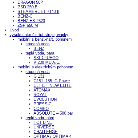
DRAGON 50P
PSD 250 E
STEAMER JET 7140 II
BENZ-C
BENZ HS 2620
ZSP 650 M
Úvod
vysokotlaké čistící stroje, wapky
mobilní s benz.-naft. pohonem
studená voda
BENZ
teplá voda, pára
SKID FUEGO
V 200 MD A.E.
mobilní s elektrickým pohonem
studená voda
G 131
G151, 155, G Power
ELITE – NEW ELITE
ATOMAX
ROYAL
EVOLUTION
PRESS-C
COMBO
ABSOLUTE – 500 bar
teplá voda, pára
HOT LINE
UNIVERSE
CHALLENGE
OPTIMA / OPTIMA 4