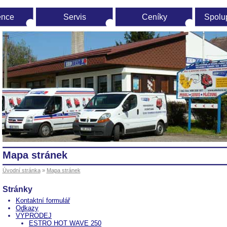
ence
Servis
Ceníky
Spolu
vodní
ránka
Mapa stránek
Úvodní stránka
»
Mapa stránek
Stránky
Kontaktní formulář
Odkazy
VÝPRODEJ
ESTRO HOT WAVE 250