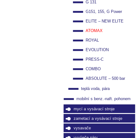
G 131
G151, 155, G Power
ELITE – NEW ELITE
ATOMAX
ROYAL
EVOLUTION
PRESS-C
COMBO
ABSOLUTE – 500 bar
teplá voda, pára
mobilní s benz.-naft. pohonem
mycí a vysávací stroje
zametací a vysávací stroje
vysavače
vyvíječe páry