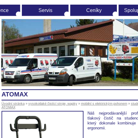
ence
Servis
Ceníky
Spolu
vodní
ránka
ATOMAX
Úvodní stránka
»
vysokotlaké čistící stroje, wapky
»
mobilní s elektrickým pohonem
»
stud
ATOMAX
Náš nejprodávanější profe
tlakový čistič na studen
který dokonale kombinuje
ergonomii.