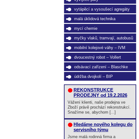
vytápěcí a vysoušecí agregáty
malá úklidová technika
mycí chemie
myčky vlaků, tramvají, autobusů
mobilní kolejové váhy – IVM
dvoucestný robot – Vollert
odsávací zařízení – Blaschke
údržba dvojkolí – BIP
REKONSTRUKCE
PRODEJNY od 19.2.2026
Vážení klienti, naše prodejna ve
Zboží právě prochází rekonstrukcí.
Snažíme se, abychom [...]
Hledáme nového kolegu do
servisního týmu
Jsme malá rodinná firma a