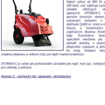
Nabízí výkon až 900 l/h a
190 barů, což zajišťuje výsl
středně obtížných úkl
operacích. ATOMAX-C di
pevným kovovým rámem,
výkonným motorem s 
otáčkami (1400 ot. /min) a
hlavou s keramickým
zajišťujícím dlouhou život
řady. Konstrukce byl
speciálně navržena pro z
pohodlí obsluhy, s prost
připevnění vybavení a přís
ke stroji, skládací ruko
snadnou přepravu a velkými koly pro lepší manévrovatelnost.
ATOMAX-C je určen pro profesionální uživatele pro např. mytí aut, veřejných
pro zahrady a průmysl.
Atomax C – technický list, parametry, příslušenství