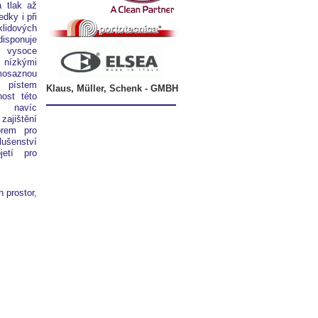
 tlak až
čerpadla
partner
agregáty
a
edky i při
INTERPUMP
agregáty
idových
CLEANING
-
sponuje
(Portotecnica)
vysokotlaká
Elsea
 vysoce
-
čistící
nízkými
vysokotlaká
technika
 mosaznou
čistící
 pístem
zařízení
Klaus, Müller, Schenk - GMBH
nost této
a navíc
ajištění
orem pro
lušenství
jetí pro
 prostor,