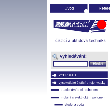
Úvod
Refer
Ú
st
(Přejít
na
Vyhledávání:
navigaci)
VÝPRODEJ
vysokotlaké čistící stroje, wapky
stacionární s el. pohonem
mobilní s elektrickým pohonem
studená voda