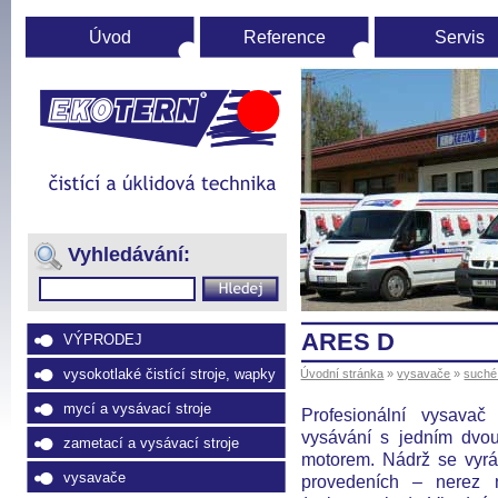
Úvod
Reference
Servis
Úvodní
stránka
(Přejít
na
Vyhledávání:
navigaci)
ARES D
VÝPRODEJ
vysokotlaké čistící stroje, wapky
Úvodní stránka
»
vysavače
»
suché
mycí a vysávací stroje
Profesionální vysava
vysávání s jedním dvo
zametací a vysávací stroje
motorem. Nádrž se vyrá
vysavače
provedeních – nerez 