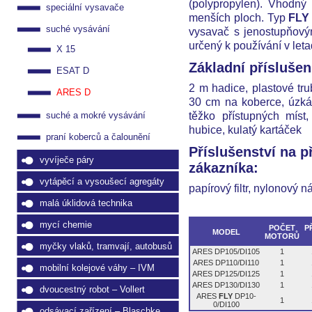
(polypropylen). Vhodný
speciální vysavače
menších ploch. Typ
FLY
suché vysávání
vysavač s jenostupňov
určený k používání v leta
X 15
Základní příslušen
ESAT D
2 m hadice, plastové tru
ARES D
30 cm na koberce, úzká
těžko přístupných míst,
suché a mokré vysávání
hubice, kulatý kartáček
praní koberců a čalounění
Příslušenství na p
vyvíječe páry
zákazníka:
vytápěcí a vysoušecí agregáty
papírový filtr, nylonový ná
malá úklidová technika
mycí chemie
POČET
P
MODEL
MOTORŮ
myčky vlaků, tramvají, autobusů
ARES DP105/DI105
1
ARES DP110/DI110
1
mobilní kolejové váhy – IVM
ARES DP125/DI125
1
ARES DP130/DI130
1
dvoucestný robot – Vollert
ARES
FLY
DP10­
1
0/DI100
odsávací zařízení – Blaschke