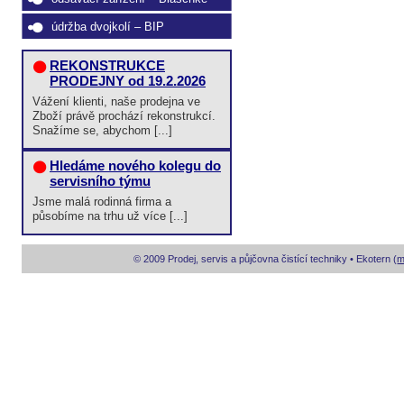
údržba dvojkolí – BIP
REKONSTRUKCE
PRODEJNY od 19.2.2026
Vážení klienti, naše prodejna ve
Zboží právě prochází rekonstrukcí.
Snažíme se, abychom [...]
Hledáme nového kolegu do
servisního týmu
Jsme malá rodinná firma a
působíme na trhu už více [...]
© 2009 Prodej, servis a půjčovna čistící techniky • Ekotern (
m