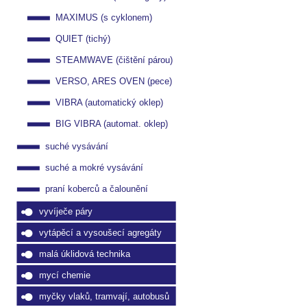
MAXIMUS (s cyklonem)
QUIET (tichý)
STEAMWAVE (čištění párou)
VERSO, ARES OVEN (pece)
VIBRA (automatický oklep)
BIG VIBRA (automat. oklep)
suché vysávání
suché a mokré vysávání
praní koberců a čalounění
vyvíječe páry
vytápěcí a vysoušecí agregáty
malá úklidová technika
mycí chemie
myčky vlaků, tramvají, autobusů