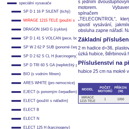
s jedním dvoustupňový
speciální vysavače
motorem. Vybave
SP D 1 16 P SILENT (tichý)
spínačem
„TELECONTROL“, kter
MIRAGE 1215 TELE (použití s
spustí vysávání, jakmil
DRAGON 1643 G (cyklon)
nářadím)
obsluha zapne nářadí. Ná
SP D 1 41 S VOLCAN (pece, boilery)
Základní příslušen
SP W 2 62 P SUB (ponorné čerpadlo)
2 m hadice d=36, plastov
úzká hubice, štěrbinová 
SP D 2 62 S CL H (karcinogeny)
Příslušenství na p
SP D TRI 60 S GA (nepřetržitý provoz)
hubice 25 cm na mokré v
BIO (s vodním filtrem)
ARES WHITE (pro nemocnice)
POČET
PŘÍKON
MODEL
MOTORŮ
(W)
EJECT (s ponorným čerpadlem)
MIRAGE
1
1050
ELECT (použití s nářadím)
1215 TELE
ELECT B
ELECT N
ELECT 125 H (karcinogeny)