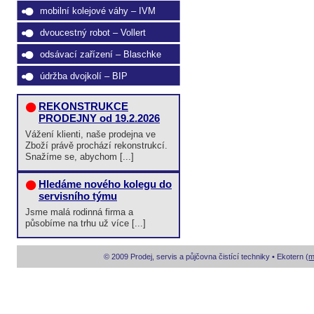
mobilní kolejové váhy – IVM
dvoucestný robot – Vollert
odsávací zařízení – Blaschke
údržba dvojkolí – BIP
REKONSTRUKCE
PRODEJNY od 19.2.2026
Vážení klienti, naše prodejna ve
Zboží právě prochází rekonstrukcí.
Snažíme se, abychom [...]
Hledáme nového kolegu do
servisního týmu
Jsme malá rodinná firma a
působíme na trhu už více [...]
© 2009 Prodej, servis a půjčovna čistící techniky • Ekotern (
m