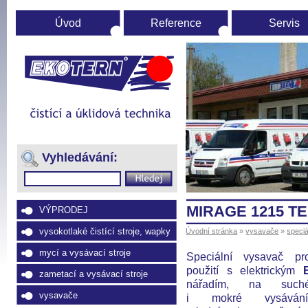
Úvod
Reference
Servis
Úvodní
stránka
(Přejít
na
Vyhledávání:
navigaci)
MIRAGE 1215 TE
VÝPRODEJ
vysokotlaké čistící stroje, wapky
Úvodní stránka
»
vysavače
»
speci
mycí a vysávací stroje
Speciální vysavač pr
použití s elektrickým
zametací a vysávací stroje
nářadím, na such
vysavače
i mokré vysávání